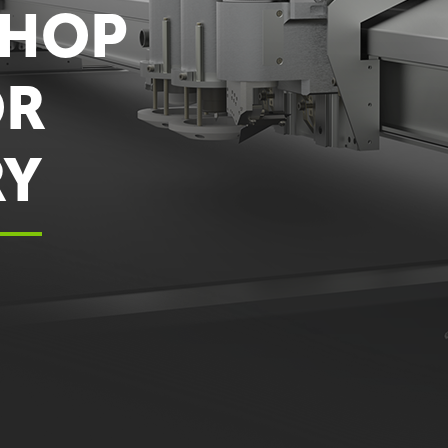
SHOP
OR
RY