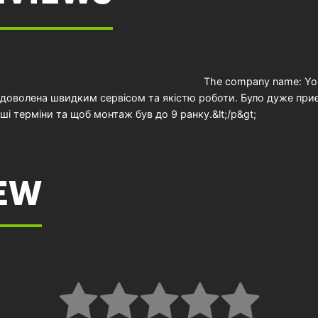
The company name: Y
задоволена швидким сервісом та якістю роботи. Було дуже при
і терміни та щоб монтаж був до 9 ранку.&lt;/p&gt;
IEW