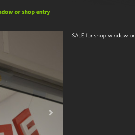
ndow or shop entry
SALE for shop window or
Next