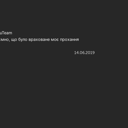
ouTeam
ємно, що було враховане моє прохання
14.06.2019