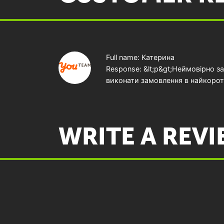
Full name: Катерина
Response: &lt;p&gt;Неймовірно 
виконати замовлення в найкоротш
WRITE A REV