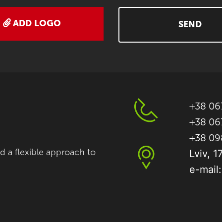
ADD LOGO
SEND
+38 06
+38 067
+38 09
nd a flexible approach to
Lviv, 1
e-mail