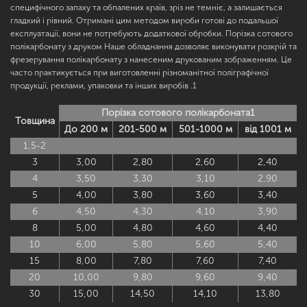
специфічного запаху та обпалених країв, зріз не темніє, а залишається
гладкий і рівний. Отримані цим методом вироби готові до подальшої
експлуатації, вони не потребують додаткової обробки. Порізка сотового
полікарбонату з друком Наше обладнання дозволяє виконувати розкрій та
фрезерування полікарбонату з нанесеним друкованим зображенням. Це
часто практикується при виготовленні різноманітної поліграфічної
продукції, реклами, упаковки та інших виробів .1
Порізка сотового полікарбоната1
Товщина
До 200 м
201-500 м
501-1000 м
від 1001 м
1,5-2
3
3,00
2,80
2,60
2,40
4
3,50
3,30
3,10
2,90
5
4,00
3,80
3,60
3,40
6
4,50
4,30
4,10
3,90
8
5,00
4,80
4,60
4,40
10
6,00
5,80
5,60
5,40
15
8,00
7,80
7,60
7,40
20
10,00
9,80
9,60
9,40
30
15,00
14,50
14,10
13,80