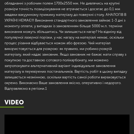
обладнанні з робочим полем 1700х2550 мм. Не дивлячись на крупні
розміри точність позиціонування не втрачається і досягає до 0,1 мм
завдяки вакуумному прижиму матеріалу до поверхні столу. АНАЛОГІВ В
УКРАЇНІ НЕМАЄ!!! Виконання стандартного замовлення займає 1-3 дні з
моменту оплати, у випадках із замовленням більше 5000 м.п. терміни
виконання можуть збільшитись. Чи залишається нагар? На відміну від
популярної лазерної порізки, у нас нагару на матеріалі немає, оскільки
процес різання відбувається ножом або фрезою. Чий матеріал
використовується для розкрою: як правило, ми робимо розкрій
матеріалу, який надає замовник. Якщо замовник не бажає мати справу з
покупкою та доставкою сотового полікарбонату, ми можемо
запропонувати альтернативний варіант індивідуальне замовлення
матеріалу в перевірених постачальників. Вартість робіт в цьому випадку
залишається незмінною, оскільки вартість самої роботи вираховується
окремо. Виконаємо Ваше замовлення якісно, оперативно і недорого.
Відправляємо в регіони.1
VIDEO